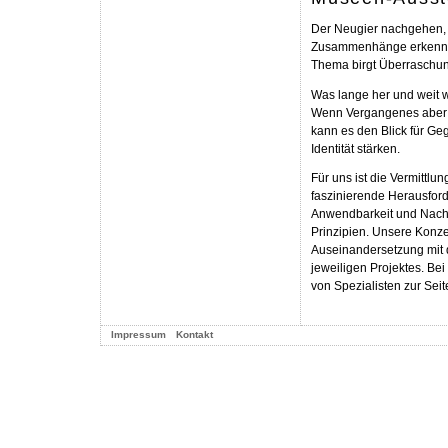
Der Neugier nachgehen, 
Zusammenhänge erkennen
Thema birgt Überraschu
Was lange her und weit w
Wenn Vergangenes aber i
kann es den Blick für G
Identität stärken.
Für uns ist die Vermittlu
faszinierende Herausforde
Anwendbarkeit und Nachh
Prinzipien. Unsere Konze
Auseinandersetzung mit
jeweiligen Projektes. Be
von Spezialisten zur Seit
Impressum
Kontakt