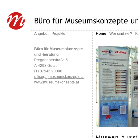
Angebot
Projekte
Home
Wer sind wir?
K
Büro für Museumskonzepte
und -beratung
Pregartenerstraße 5
A-4293 Gutau
(T) 07946/20006
office(at)museumskonzepte.at
www.museumskonzepte.at
Museen-Ausst